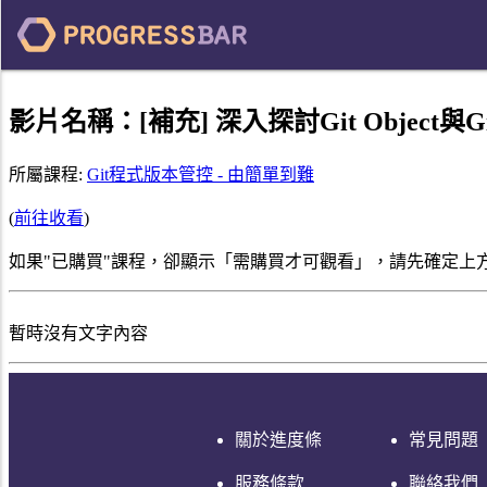
影片名稱：
[補充] 深入探討Git Object與
所屬課程:
Git程式版本管控 - 由簡單到難
(
前往收看
)
如果"已購買"課程，卻顯示「需購買才可觀看」，請先確定上
暫時沒有文字內容
關於進度條
常見問題
服務條款
聯絡我們