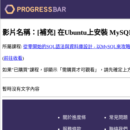
影片名稱：
[補充] 在Ubuntu上安裝 My
所屬課程:
從零開始的SQL語法與資料庫設計 - 以MySQL來攻
(
前往收看
)
如果"已購買"課程，卻顯示「需購買才可觀看」，請先確定上
暫時沒有文字內容
關於進度條
常見問題
服務條款
聯絡我們