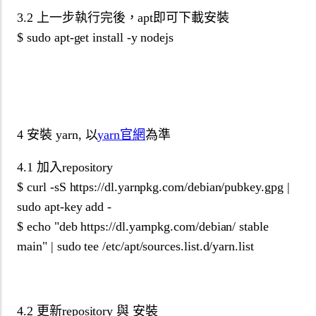
3.2 上一步執行完後，apt即可下載安裝
$ sudo apt-get install -y nodejs
4 安裝 yarn, 以
yarn官網
為準
4.1 加入repository
$ curl -sS https://dl.yarnpkg.com/debian/pubkey.gpg |
sudo apt-key add -
$ echo "deb https://dl.yarnpkg.com/debian/ stable
main" | sudo tee /etc/apt/sources.list.d/yarn.list
4.2 更新repository 與 安裝