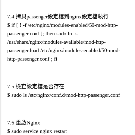
7.4 拷貝passenger設定檔到nginx設定檔執行
$ if [ ! -f /etc/nginx/modules-enabled/50-mod-http-
passenger.conf ]; then sudo ln -s
/usr/share/nginx/modules-available/mod-http-
passenger.load /etc/nginx/modules-enabled/50-mod-
http-passenger.conf ; fi
7.5 檢查設定檔是否存在
$ sudo ls /etc/nginx/conf.d/mod-http-passenger.conf
7.6 重啟Nginx
$ sudo service nginx restart