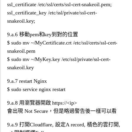
ssl_certificate /etc/ssl/certs/ssl-cert-snakeoil.pem;
ssl_certificate_key /etc/ssl/private/ssl-cert-
snakeoil.key;
9.a.6 移動pem和key到對的位置
$ sudo mv ~/MyCertificate.crt /etc/ssl/certs/ssl-cert-
snakeoil.pem
$ sudo mv ~/MyKey.key /etc/ssl/private/ssl-cert-
snakeoil.key
9.a.7 restart Nginx
$ sudo service nginx restart
9.a.8 用瀏覽器開啟 https://<ip>
會出現 Not Secure，但是略過警告後一樣可以看
9.a.9 打開Cloudflare, 設定A record, 橘色的雲打開,