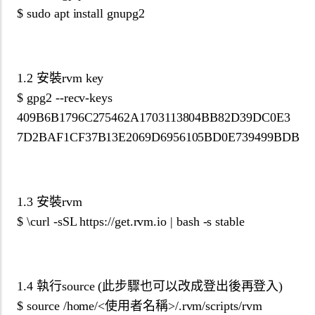
$ sudo apt install gnupg2
1.2 安裝rvm key
$ gpg2 --recv-keys
409B6B1796C275462A1703113804BB82D39DC0E3
7D2BAF1CF37B13E2069D6956105BD0E739499BDB
1.3 安裝rvm
$ \curl -sSL https://get.rvm.io | bash -s stable
1.4 執行source (此步驟也可以改成登出後再登入)
$ source /home/<使用者名稱>/.rvm/scripts/rvm