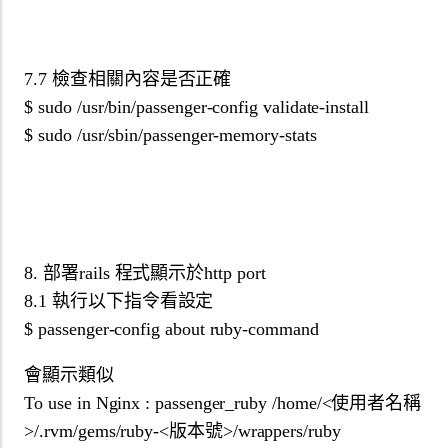
7.7 檢查相關內容是否正確
$ sudo /usr/bin/passenger-config validate-install
$ sudo /usr/sbin/passenger-memory-stats
8. 部署rails 程式顯示於http port
8.1 執行以下指令看設定
$ passenger-config about ruby-command
會顯示類似
To use in Nginx : passenger_ruby /home/<使用者名稱
>/.rvm/gems/ruby-<版本號>/wrappers/ruby