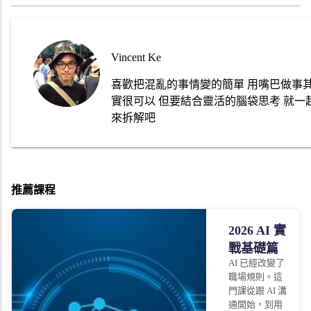
Vincent Ke
喜歡把混亂的事情變的簡單 用嘴巴做事
實很可以 但要結合靈活的腦袋思考 就一
來拆解吧
推薦課程
2026 AI 實
戰基礎篇
AI 已經改變了
職場規則。這
門課從跟 AI 溝
通開始，到用