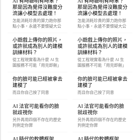
AI 有時聰明有時笨？
AI 有時聰明有時笨？
那是因為覺得沒難度分
那是因為覺得沒難度分
流讓小模型去處理！
流讓小模型去處理！
怎能消耗珍貴的算力跑你那
怎能消耗珍貴的算力跑你那
點小事，永遠不要懷疑大公
點小事，永遠不要懷疑大公
司賺錢的決心。
司賺錢的決心。
小遊戲上傳你的照片，
小遊戲上傳你的照片，
或許就成為別人的建模
或許就成為別人的建模
訓練材料？
訓練材料？
從工程現實看為什麼 AI 生
從工程現實看為什麼 AI 生
圖服務不可能「用完即刪」
圖服務不可能「用完即刪」
你的臉可能已經被拿去
你的臉可能已經被拿去
建模了
建模了
而且你自己按了同意
而且你自己按了同意
AI 法官可能看你的臉
AI 法官可能看你的臉
就歧視你
就歧視你
另外再用四個不存在的歷史
另外再用四個不存在的歷史
判例定你罪
判例定你罪
AI 時代的軟體框架
AI 時代的軟體框架