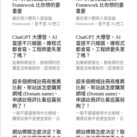
Framework 比你想的要
Framework 比你想的要
重要
重要
最近很少聽到人家談論
最近很少聽到人家談論
Framework，是不是 AI 把工
Framework，是不是 AI 把工
程師都嚇傻了？
程師都嚇傻了？
ChatGPT 大爆發，AI
ChatGPT 大爆發，AI
當道不只繪圖，連程式
當道不只繪圖，連程式
都會寫，工程師要失業
都會寫，工程師要失業
了嗎？
了嗎？
如果即將發生，那無謂的恐
如果即將發生，那無謂的恐
懼是沒有幫助的，認清現況
懼是沒有幫助的，認清現況
改變策略才能真正幫助的到
改變策略才能真正幫助的到
你喔！
你喔！
超多個網域註冊商推薦
超多個網域註冊商推薦
比較，架站該怎麼購買
比較，架站該怎麼購買
網域 (Domain name)、
網域 (Domain name)、
申請註冊評比看這篇就
申請註冊評比看這篇就
夠了！
夠了！
一般不建議使用中文網域，
一般不建議使用中文網域，
購買註冊不是便宜就好，公
購買註冊不是便宜就好，公
司企業、購物網站絕對需要
司企業、購物網站絕對需要
考量的功能。
考量的功能。
網站標題怎麼決定？取
網站標題怎麼決定？取