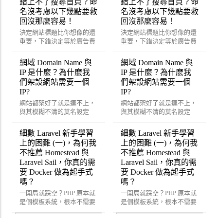
錯上不了搜尋首頁？命
錯上不了搜尋首頁？命
名沒考慮以下幾點要救
名沒考慮以下幾點要救
回沒那麼容易！
回沒那麼容易！
決定網站標題比你想像的還
決定網站標題比你想像的還
重要，下錯決定等於廣告費
重要，下錯決定等於廣告費
打水漂？砍掉重練可能還比
打水漂？砍掉重練可能還比
較快！？
較快！？
網域 Domain Name 與
網域 Domain Name 與
IP 是什麼？為什麽我
IP 是什麼？為什麽我
們架設網站需要一個
們架設網站需要一個
IP?
IP?
網站都架好了就是連不上，
網站都架好了就是連不上，
與其模糊不清的莫名設定
與其模糊不清的莫名設定
好，不如一次到位用這篇來
好，不如一次到位用這篇來
重新了解吧！
重新了解吧！
細數 Laravel 新手學習
細數 Laravel 新手學習
上的困難 (一)，為何我
上的困難 (一)，為何我
不推薦 Homestead 與
不推薦 Homestead 與
Laravel Sail，你真的需
Laravel Sail，你真的需
要 Docker 做為起手式
要 Docker 做為起手式
嗎？
嗎？
一開局就踩空？PHP 原本就
一開局就踩空？PHP 原本就
是個模板系統，根本不需要
是個模板系統，根本不需要
這麼複雜即可開始開發
這麼複雜即可開始開發