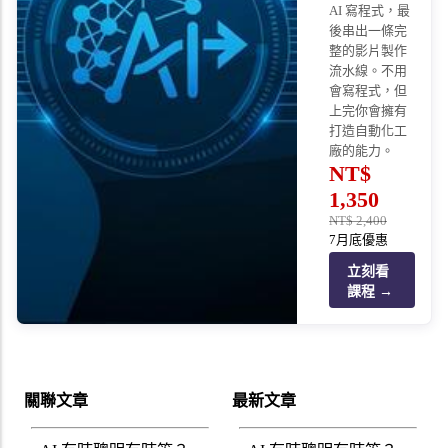
AI 寫程式，最
後串出一條完
整的影片製作
流水線。不用
會寫程式，但
上完你會擁有
打造自動化工
廠的能力。
NT$
1,350
NT$
2,400
7月底優惠
立刻看
課程 →
關聯文章
最新文章