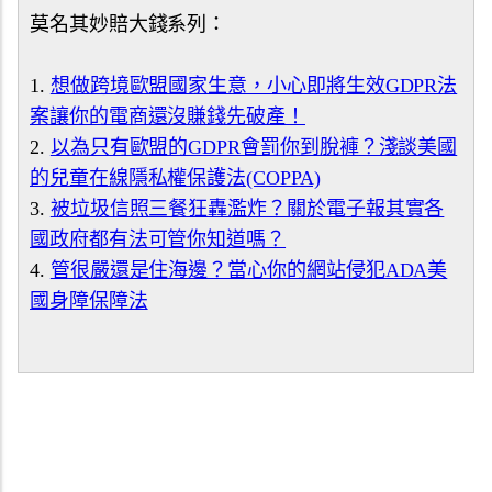
莫名其妙賠大錢系列：
1.
想做跨境歐盟國家生意，小心即將生效GDPR法
案讓你的電商還沒賺錢先破產！
2.
以為只有歐盟的GDPR會罰你到脫褲？淺談美國
的兒童在線隱私權保護法(COPPA)
3.
被垃圾信照三餐狂轟濫炸？關於電子報其實各
國政府都有法可管你知道嗎？
4.
管很嚴還是住海邊？當心你的網站侵犯ADA美
國身障保障法