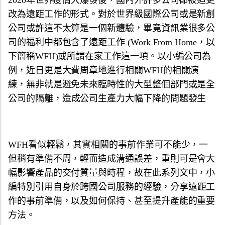
2020年世界疫情大爆發後，國內外許多公司都被迫更
改為遠距工作的形式。對於世界級國際公司或是新創
公司或許這不太算是一個新體驗，畢竟資訊業很多公
司的福利中都包含了遠距工作 (
Work From Home，以
下簡稱WFH)或所謂在家工作這一項。以小編公司為
例，
近日更是大費周章地進行相關WFH的相關演
練，
無非就是避免未來臨時性的大型整個部門或是全
公司的隔離，
造成公司生產力大幅下降的問題發生
WFH看似輕鬆，其實相關的事前作業可不能少，
一
但稍有準備不周，輕而造成溝通誤差，
重則可是會大
幅影響產品的交付質量與時程，故在此系列文中，
小
編特別引用自身於跨國公司服務的經驗，
分享遠距工
作的事前準備，以及如何保持、
甚至提升產能的重要
方法。