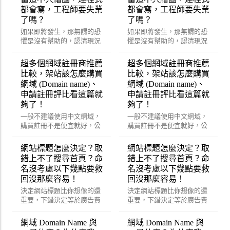
都會寫，工程師要失業
都會寫，工程師要失業
了嗎？
了嗎？
如果即將發生，那無謂的恐
如果即將發生，那無謂的恐
懼是沒有幫助的，認清現況
懼是沒有幫助的，認清現況
改變策略才能真正幫助的到
改變策略才能真正幫助的到
你喔！
你喔！
超多個網域註冊商推薦
超多個網域註冊商推薦
比較，架站該怎麼購買
比較，架站該怎麼購買
網域 (Domain name)、
網域 (Domain name)、
申請註冊評比看這篇就
申請註冊評比看這篇就
夠了！
夠了！
一般不建議使用中文網域，
一般不建議使用中文網域，
購買註冊不是便宜就好，公
購買註冊不是便宜就好，公
司企業、購物網站絕對需要
司企業、購物網站絕對需要
考量的功能。
考量的功能。
網站標題怎麼決定？取
網站標題怎麼決定？取
錯上不了搜尋首頁？命
錯上不了搜尋首頁？命
名沒考慮以下幾點要救
名沒考慮以下幾點要救
回沒那麼容易！
回沒那麼容易！
決定網站標題比你想像的還
決定網站標題比你想像的還
重要，下錯決定等於廣告費
重要，下錯決定等於廣告費
打水漂？砍掉重練可能還比
打水漂？砍掉重練可能還比
較快！？
較快！？
網域 Domain Name 與
網域 Domain Name 與