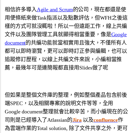
相信許多導入
Agile and Scrum
的公司，
現在都還是使
用便條紙來做Task指派以及點數評估，
但WFH之後這
樣的方式可就沒輒啦！所以一但遠距工作，
線上共編
文件以及團隊管理工具就顯得相當重要，像是
Google
document
的共編功能就當相實用且強大，
不僅所有人
都可以即時瀏覽，更可以即時訂正參與編輯，
也可以
追蹤修訂歷程，以線上共編文件來說，小編相當推
薦，
最幾年可是連簡報都直接用Slides做了呢
但如果是整個文件庫的整理，例如整個產品包含前後
端SPEC，
以及相關專案的說明文件等等，全用
Google document整理就會比較辛苦，
而小編現在的公
司則是已經導入了Atlassian的
Jira
以及
confluence
作
為雲端作業的Total solution, 除了文件共享之外，更可