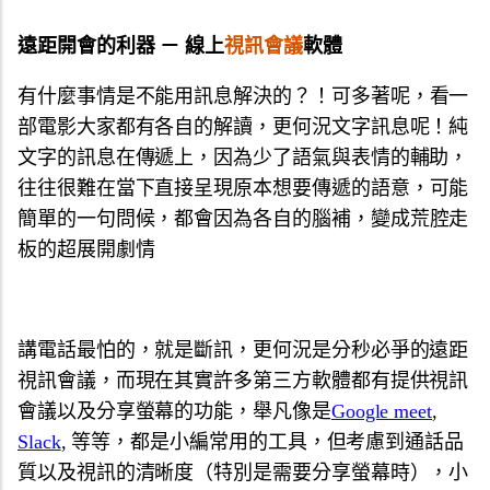
遠距開會的利器 － 線上
視訊會議
軟體
有什麼事情是不能用訊息解決的？！可多著呢，
看一
部電影大家都有各自的解讀，更何況文字訊息呢！
純
文字的訊息在傳遞上，因為少了語氣與表情的輔助，
往往很難在當下直接呈現原本想要傳遞的語意，
可能
簡單的一句問候，都會因為各自的腦補，
變成荒腔走
板的超展開劇情
講電話最怕的，就是斷訊，更何況是分秒必爭的遠距
視訊會議，
而現在其實許多第三方軟體都有提供視訊
會議以及分享螢幕的功能，
舉凡像是
Google meet
,
Slack
, 等等，都是小編常用的工具，但考慮到通話品
質以及視訊的清晰度（
特別是需要分享螢幕時），小