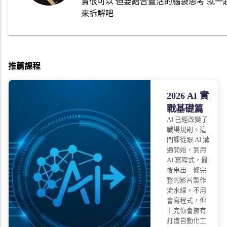
實很可以 但要結合靈活的腦袋思考 就一
來拆解吧
推薦課程
2026 AI 實
戰基礎篇
AI 已經改變了
職場規則。這
門課從跟 AI 溝
通開始，到用
AI 寫程式，最
後串出一條完
整的影片製作
流水線。不用
會寫程式，但
上完你會擁有
打造自動化工