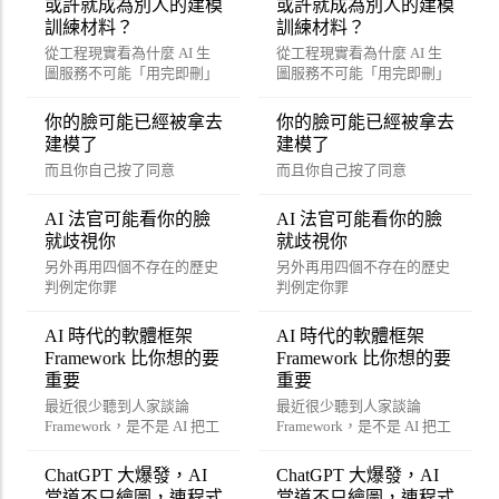
或許就成為別人的建模
或許就成為別人的建模
訓練材料？
訓練材料？
從工程現實看為什麼 AI 生
從工程現實看為什麼 AI 生
圖服務不可能「用完即刪」
圖服務不可能「用完即刪」
你的臉可能已經被拿去
你的臉可能已經被拿去
建模了
建模了
而且你自己按了同意
而且你自己按了同意
AI 法官可能看你的臉
AI 法官可能看你的臉
就歧視你
就歧視你
另外再用四個不存在的歷史
另外再用四個不存在的歷史
判例定你罪
判例定你罪
AI 時代的軟體框架
AI 時代的軟體框架
Framework 比你想的要
Framework 比你想的要
重要
重要
最近很少聽到人家談論
最近很少聽到人家談論
Framework，是不是 AI 把工
Framework，是不是 AI 把工
程師都嚇傻了？
程師都嚇傻了？
ChatGPT 大爆發，AI
ChatGPT 大爆發，AI
當道不只繪圖，連程式
當道不只繪圖，連程式