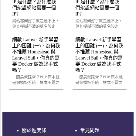
IP 是什麼？為什麽我
IP 是什麼？為什麽我
們架設網站需要一個
們架設網站需要一個
IP?
IP?
網站都架好了就是連不上，
網站都架好了就是連不上，
與其模糊不清的莫名設定
與其模糊不清的莫名設定
好，不如一次到位用這篇來
好，不如一次到位用這篇來
重新了解吧！
重新了解吧！
細數 Laravel 新手學習
細數 Laravel 新手學習
上的困難 (一)，為何我
上的困難 (一)，為何我
不推薦 Homestead 與
不推薦 Homestead 與
Laravel Sail，你真的需
Laravel Sail，你真的需
要 Docker 做為起手式
要 Docker 做為起手式
嗎？
嗎？
一開局就踩空？PHP 原本就
一開局就踩空？PHP 原本就
是個模板系統，根本不需要
是個模板系統，根本不需要
這麼複雜即可開始開發
這麼複雜即可開始開發
Laravel 喔！
Laravel 喔！
關於進度條
常見問題