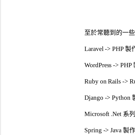
至於常聽到的一些
Laravel -> PHP 製
WordPress -> PH
Ruby on Rails ->
Django -> Pytho
Microsoft .Net 系
Spring -> Java 製