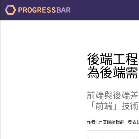
後端工程師(
為後端需
前端與後端差
「前端」技術
作者:
進度條編輯群
發表