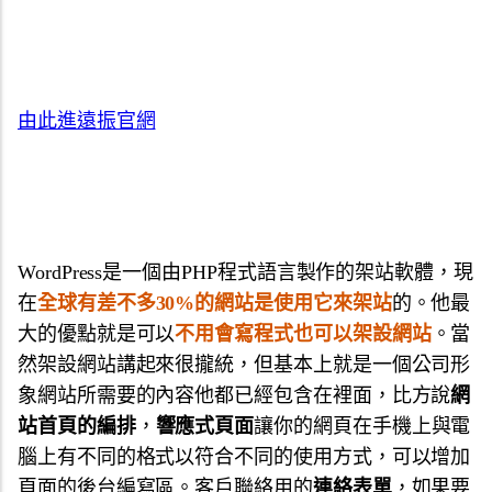
由此進遠振官網
WordPress是一個由PHP程式語言製作的架站軟體，現
在
全球有差不多30%的網站是使用它來架站
的。他最
大的優點就是可以
不用會寫程式也可以架設網站
。當
然架設網站講起來很攏統，但基本上就是一個公司形
象網站所需要的內容他都已經包含在裡面，比方說
網
站首頁的編排
，
響應式頁面
讓你的網頁在手機上與電
腦上有不同的格式以符合不同的使用方式，可以增加
頁面的後台編寫區。客戶聯絡用的
連絡表單
，如果要