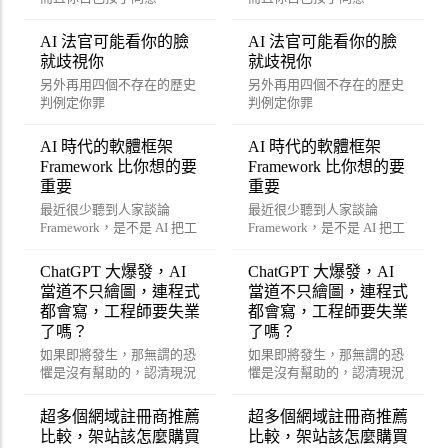
AI 法官可能看你的臉
AI 法官可能看你的臉
就歧視你
就歧視你
另外再用四個不存在的歷史
另外再用四個不存在的歷史
判例定你罪
判例定你罪
AI 時代的軟體框架
AI 時代的軟體框架
Framework 比你想的要
Framework 比你想的要
重要
重要
最近很少聽到人家談論
最近很少聽到人家談論
Framework，是不是 AI 把工
Framework，是不是 AI 把工
程師都嚇傻了？
程師都嚇傻了？
ChatGPT 大爆發，AI
ChatGPT 大爆發，AI
當道不只繪圖，連程式
當道不只繪圖，連程式
都會寫，工程師要失業
都會寫，工程師要失業
了嗎？
了嗎？
如果即將發生，那無謂的恐
如果即將發生，那無謂的恐
懼是沒有幫助的，認清現況
懼是沒有幫助的，認清現況
改變策略才能真正幫助的到
改變策略才能真正幫助的到
你喔！
你喔！
超多個網域註冊商推薦
超多個網域註冊商推薦
比較，架站該怎麼購買
比較，架站該怎麼購買