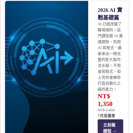
2026 AI 實
戰基礎篇
AI 已經改變了
職場規則。這
門課從跟 AI 溝
通開始，到用
AI 寫程式，最
後串出一條完
整的影片製作
流水線。不用
會寫程式，但
上完你會擁有
打造自動化工
廠的能力。
NT$
1,350
NT$
2,400
7月底優惠
立刻看
課程 →