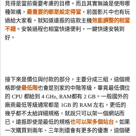
見得是當前需要考慮的目標。而且其實無論是使用哪
種架構，
最重要的都是設定得當
，前面影片中也有玩
過給大家看，就知道遠振的這款主機
效能調整的相當
不錯
。安裝過程也相當快速便利，一鍵快速安裝到
好。
接下來是價位與付款的部分，主要分成三組，這個規
格即使
最低階
也會是別家的中階等級，畢竟最低價位
的 CPU 都給到 4 GHz, RAM都有 2 GB。一般國外的
廠商最低等級通常都是 1GB 的 RAM 左右，更低的
幾乎都不太給詳細規格，就說只可以架一個網站而
已。遠振即使是最低的規格
也可以架多個站台
。如果
一次購買到兩年、三年則還會有更多的優惠，這個硬