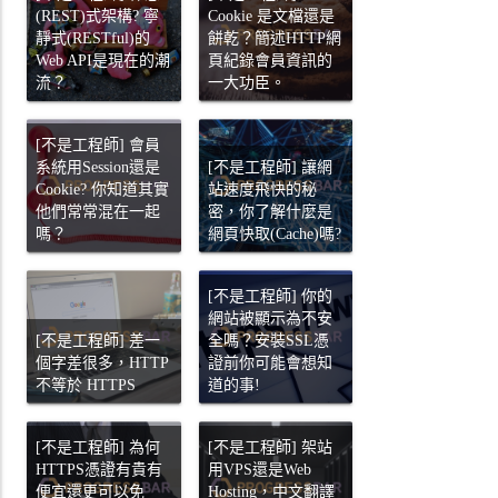
(REST)式架構? 寧
Cookie 是文檔還是
靜式(RESTful)的
餅乾？簡述HTTP網
Web API是現在的潮
頁紀錄會員資訊的
流？
一大功臣。
[不是工程師] 會員
系統用Session還是
[不是工程師] 讓網
Cookie? 你知道其實
站速度飛快的秘
他們常常混在一起
密，你了解什麼是
嗎？
網頁快取(Cache)嗎?
[不是工程師] 你的
網站被顯示為不安
[不是工程師] 差一
全嗎？安裝SSL憑
個字差很多，HTTP
證前你可能會想知
不等於 HTTPS
道的事!
[不是工程師] 為何
[不是工程師] 架站
HTTPS憑證有貴有
用VPS還是Web
便宜還更可以免
Hosting，中文翻譯