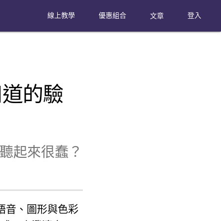
線上教學
優惠組合
文章
登入
知道的驗
聽起來很蠢？
語音、圖形與色彩