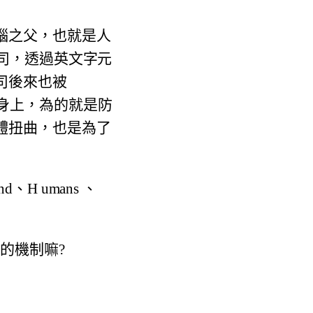
腦之父，也就是人
司，
透過英文字元
司後來也被
身上，
為的就是防
體扭曲，
也是為了
s and、H umans 、
的機制嘛?