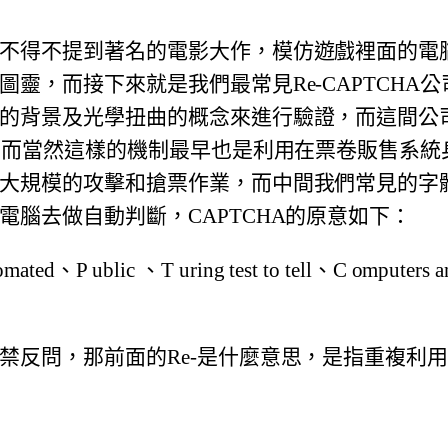
不得不提到著名的電影大作，
模仿遊戲裡面的電
圖靈，
而接下來就是我們最常見Re-CAPTCHA公
的背景及光學扭曲的概念來進行驗證，
而這間公
，
而當然這樣的機制最早也是利用在票卷販售系統
大規模的攻擊和搶票作業，
而中間我們常見的字
電腦去做自動判斷，
CAPTCHA的原意如下：
mated、P ublic 、T uring test to tell、C omputer
禁反問，那前面的Re-是什麼意思，
是指重複利用