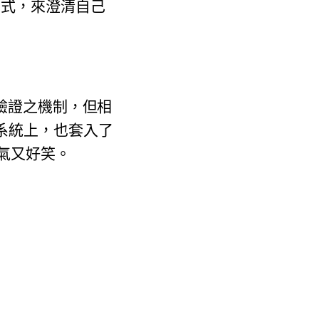
選的方式，來澄清自己
驗證之機制，
但相
系統上，也套入了
氣又好笑。