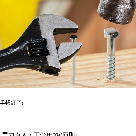
手轉釘子)
-單刀直入，再套用3W原則」