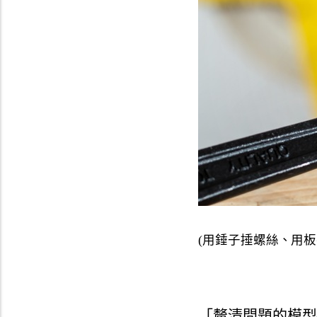
(用錘子捶螺絲、用板
「釐清問題的模型