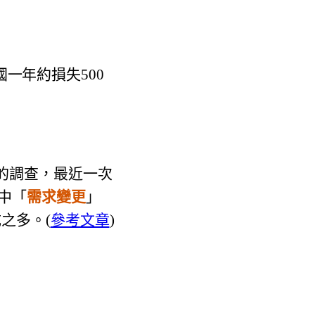
國一年約損失500
的調查，
最近一次
中「
需求變更
」
成之多。(
參考文章
)