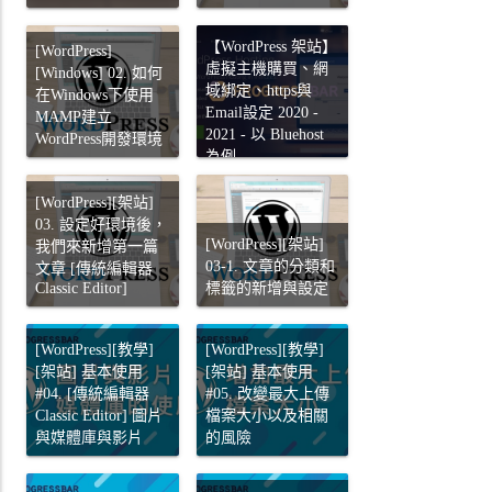
【WordPress 架站】
[WordPress]
虛擬主機購買、網
[Windows] 02. 如何
域綁定、https與
在Windows下使用
Email設定 2020 -
MAMP建立
2021 - 以 Bluehost
WordPress開發環境
為例
[WordPress][架站]
03. 設定好環境後，
[WordPress][架站]
我們來新增第一篇
03-1. 文章的分類和
文章 [傳統編輯器
Classic Editor]
標籤的新增與設定
[WordPress][教學]
[WordPress][教學]
[架站] 基本使用
[架站] 基本使用
#04. [傳統編輯器
#05. 改變最大上傳
Classic Editor] 圖片
檔案大小以及相關
與媒體庫與影片
的風險