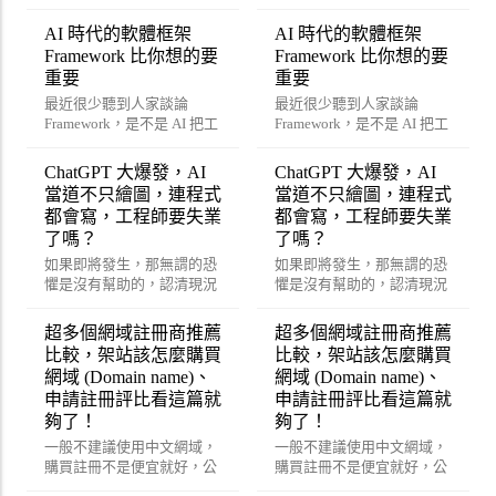
AI 時代的軟體框架
AI 時代的軟體框架
Framework 比你想的要
Framework 比你想的要
重要
重要
最近很少聽到人家談論
最近很少聽到人家談論
Framework，是不是 AI 把工
Framework，是不是 AI 把工
程師都嚇傻了？
程師都嚇傻了？
ChatGPT 大爆發，AI
ChatGPT 大爆發，AI
當道不只繪圖，連程式
當道不只繪圖，連程式
都會寫，工程師要失業
都會寫，工程師要失業
了嗎？
了嗎？
如果即將發生，那無謂的恐
如果即將發生，那無謂的恐
懼是沒有幫助的，認清現況
懼是沒有幫助的，認清現況
改變策略才能真正幫助的到
改變策略才能真正幫助的到
你喔！
你喔！
超多個網域註冊商推薦
超多個網域註冊商推薦
比較，架站該怎麼購買
比較，架站該怎麼購買
網域 (Domain name)、
網域 (Domain name)、
申請註冊評比看這篇就
申請註冊評比看這篇就
夠了！
夠了！
一般不建議使用中文網域，
一般不建議使用中文網域，
購買註冊不是便宜就好，公
購買註冊不是便宜就好，公
司企業、購物網站絕對需要
司企業、購物網站絕對需要