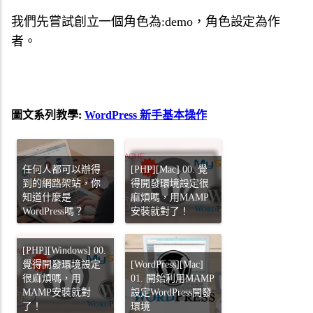
我們先嘗試創立一個角色為:demo，角色設定為作
者。
圖文系列教學:
WordPress 新手基本操作
任何人都可以辦得
[PHP][Mac] 00. 覺
到的網路架站，你
得開發環境設定很
知道什麼是
麻煩嗎，用MAMP
WordPress嗎？
安裝就對了！
[PHP][Windows] 00.
覺得開發環境設定
[WordPress][Mac]
很麻煩嗎，用
01. 開始利用MAMP
MAMP安裝就對
設定WordPress開發
了！
環境