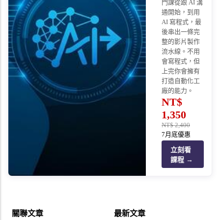
門課從跟 AI 溝
通開始，到用
AI 寫程式，最
後串出一條完
整的影片製作
流水線。不用
會寫程式，但
上完你會擁有
打造自動化工
廠的能力。
NT$
1,350
NT$
2,400
7月底優惠
立刻看
課程 →
關聯文章
最新文章