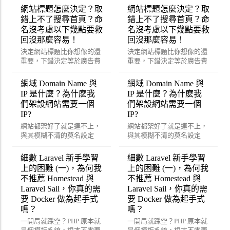
考量的功能。
考量的功能。
網站標題怎麼決定？取
網站標題怎麼決定？取
錯上不了搜尋首頁？命
錯上不了搜尋首頁？命
名沒考慮以下幾點要救
名沒考慮以下幾點要救
回沒那麼容易！
回沒那麼容易！
決定網站標題比你想像的還
決定網站標題比你想像的還
重要，下錯決定等於廣告費
重要，下錯決定等於廣告費
打水漂？砍掉重練可能還比
打水漂？砍掉重練可能還比
較快！？
較快！？
網域 Domain Name 與
網域 Domain Name 與
IP 是什麼？為什麽我
IP 是什麼？為什麽我
們架設網站需要一個
們架設網站需要一個
IP?
IP?
網站都架好了就是連不上，
網站都架好了就是連不上，
與其模糊不清的莫名設定
與其模糊不清的莫名設定
好，不如一次到位用這篇來
好，不如一次到位用這篇來
重新了解吧！
重新了解吧！
細數 Laravel 新手學習
細數 Laravel 新手學習
上的困難 (一)，為何我
上的困難 (一)，為何我
不推薦 Homestead 與
不推薦 Homestead 與
Laravel Sail，你真的需
Laravel Sail，你真的需
要 Docker 做為起手式
要 Docker 做為起手式
嗎？
嗎？
一開局就踩空？PHP 原本就
一開局就踩空？PHP 原本就