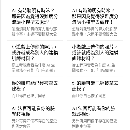
AI 有時聰明有時笨？
AI 有時聰明有時笨？
那是因為覺得沒難度分
那是因為覺得沒難度分
流讓小模型去處理！
流讓小模型去處理！
怎能消耗珍貴的算力跑你那
怎能消耗珍貴的算力跑你那
點小事，永遠不要懷疑大公
點小事，永遠不要懷疑大公
司賺錢的決心。
司賺錢的決心。
小遊戲上傳你的照片，
小遊戲上傳你的照片，
或許就成為別人的建模
或許就成為別人的建模
訓練材料？
訓練材料？
從工程現實看為什麼 AI 生
從工程現實看為什麼 AI 生
圖服務不可能「用完即刪」
圖服務不可能「用完即刪」
你的臉可能已經被拿去
你的臉可能已經被拿去
建模了
建模了
而且你自己按了同意
而且你自己按了同意
AI 法官可能看你的臉
AI 法官可能看你的臉
就歧視你
就歧視你
另外再用四個不存在的歷史
另外再用四個不存在的歷史
判例定你罪
判例定你罪