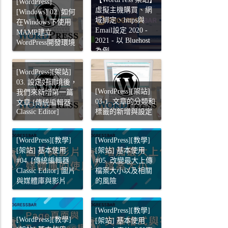
[WordPress]
虛擬主機購買、網
[Windows] 02. 如何
域綁定、https與
在Windows下使用
Email設定 2020 -
MAMP建立
2021 - 以 Bluehost
WordPress開發環境
為例
[WordPress][架站]
03. 設定好環境後，
[WordPress][架站]
我們來新增第一篇
03-1. 文章的分類和
文章 [傳統編輯器
Classic Editor]
標籤的新增與設定
[WordPress][教學]
[WordPress][教學]
[架站] 基本使用
[架站] 基本使用
#04. [傳統編輯器
#05. 改變最大上傳
Classic Editor] 圖片
檔案大小以及相關
與媒體庫與影片
的風險
[WordPress][教學]
[WordPress][教學]
[架站] 基本使用