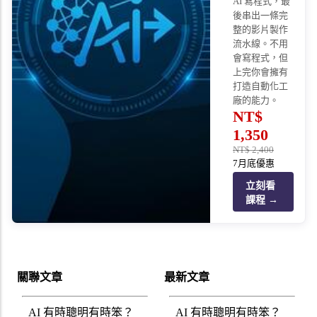
AI 寫程式，最
後串出一條完
整的影片製作
流水線。不用
會寫程式，但
上完你會擁有
打造自動化工
廠的能力。
NT$
1,350
NT$
2,400
7月底優惠
立刻看
課程 →
關聯文章
最新文章
AI 有時聰明有時笨？
AI 有時聰明有時笨？