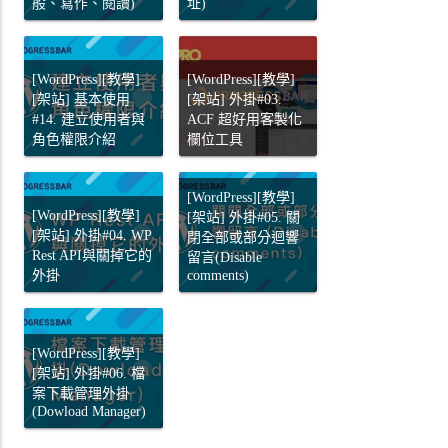
般、寫作、閱讀)
址)
[WordPress][教學]
[WordPress][教學]
[架站] 基本使用
[架站] 外掛#03.
#14. 建立使用者與
ACF 超好用客製化
角色權限介紹
欄位工具
[WordPress][教學]
[WordPress][教學]
[架站] 外掛#05. 關
[架站] 外掛#04. WP
閉全部或部分迴響
Rest API與關掉它的
留言(Disable
外掛
comments)
[WordPress][教學]
[架站] 外掛#06. 檔
案下載管理外掛
(Dowload Manager)