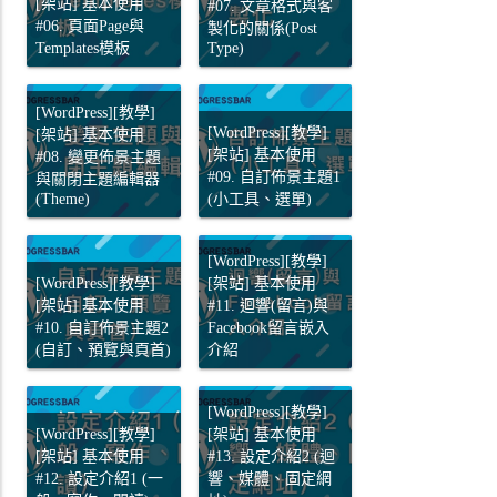
[架站] 基本使用
#07. 文章格式與客
#06. 頁面Page與
製化的關係(Post
Templates模板
Type)
[WordPress][教學]
[WordPress][教學]
[架站] 基本使用
[架站] 基本使用
#08. 變更佈景主題
#09. 自訂佈景主題1
與關閉主題編輯器
(Theme)
(小工具、選單)
[WordPress][教學]
[WordPress][教學]
[架站] 基本使用
[架站] 基本使用
#11. 迴響(留言)與
#10. 自訂佈景主題2
Facebook留言嵌入
(自訂、預覽與頁首)
介紹
[WordPress][教學]
[WordPress][教學]
[架站] 基本使用
[架站] 基本使用
#13. 設定介紹2 (迴
#12. 設定介紹1 (一
響、媒體、固定網