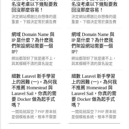
名沒考慮以下幾點要救
名沒考慮以下幾點要救
回沒那麼容易！
回沒那麼容易！
決定網站標題比你想像的還
決定網站標題比你想像的還
重要，下錯決定等於廣告費
重要，下錯決定等於廣告費
打水漂？砍掉重練可能還比
打水漂？砍掉重練可能還比
較快！？
較快！？
網域 Domain Name 與
網域 Domain Name 與
IP 是什麼？為什麽我
IP 是什麼？為什麽我
們架設網站需要一個
們架設網站需要一個
IP?
IP?
網站都架好了就是連不上，
網站都架好了就是連不上，
與其模糊不清的莫名設定
與其模糊不清的莫名設定
好，不如一次到位用這篇來
好，不如一次到位用這篇來
重新了解吧！
重新了解吧！
細數 Laravel 新手學習
細數 Laravel 新手學習
上的困難 (一)，為何我
上的困難 (一)，為何我
不推薦 Homestead 與
不推薦 Homestead 與
Laravel Sail，你真的需
Laravel Sail，你真的需
要 Docker 做為起手式
要 Docker 做為起手式
嗎？
嗎？
一開局就踩空？PHP 原本就
一開局就踩空？PHP 原本就
是個模板系統，根本不需要
是個模板系統，根本不需要
這麼複雜即可開始開發
這麼複雜即可開始開發
Laravel 喔！
Laravel 喔！