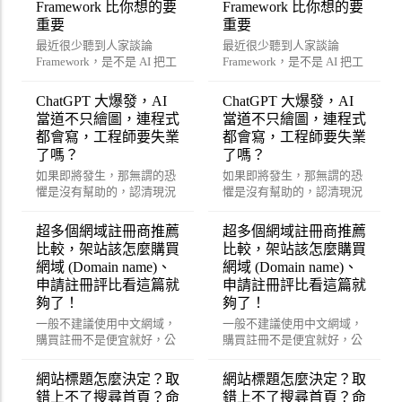
Framework 比你想的要
Framework 比你想的要
重要
重要
最近很少聽到人家談論
最近很少聽到人家談論
Framework，是不是 AI 把工
Framework，是不是 AI 把工
程師都嚇傻了？
程師都嚇傻了？
ChatGPT 大爆發，AI
ChatGPT 大爆發，AI
當道不只繪圖，連程式
當道不只繪圖，連程式
都會寫，工程師要失業
都會寫，工程師要失業
了嗎？
了嗎？
如果即將發生，那無謂的恐
如果即將發生，那無謂的恐
懼是沒有幫助的，認清現況
懼是沒有幫助的，認清現況
改變策略才能真正幫助的到
改變策略才能真正幫助的到
你喔！
你喔！
超多個網域註冊商推薦
超多個網域註冊商推薦
比較，架站該怎麼購買
比較，架站該怎麼購買
網域 (Domain name)、
網域 (Domain name)、
申請註冊評比看這篇就
申請註冊評比看這篇就
夠了！
夠了！
一般不建議使用中文網域，
一般不建議使用中文網域，
購買註冊不是便宜就好，公
購買註冊不是便宜就好，公
司企業、購物網站絕對需要
司企業、購物網站絕對需要
考量的功能。
考量的功能。
網站標題怎麼決定？取
網站標題怎麼決定？取
錯上不了搜尋首頁？命
錯上不了搜尋首頁？命