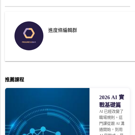
進度條編輯群
推薦課程
2026 AI 實
戰基礎篇
AI 已經改變了
職場規則。這
門課從跟 AI 溝
通開始，到用