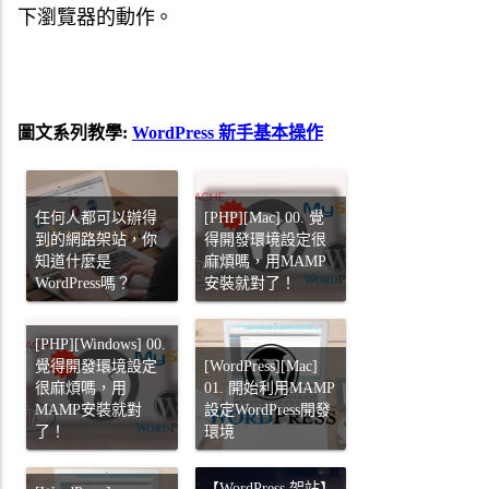
下瀏覽器的動作。
圖文系列教學:
WordPress 新手基本操作
任何人都可以辦得
[PHP][Mac] 00. 覺
到的網路架站，你
得開發環境設定很
知道什麼是
麻煩嗎，用MAMP
WordPress嗎？
安裝就對了！
[PHP][Windows] 00.
覺得開發環境設定
[WordPress][Mac]
很麻煩嗎，用
01. 開始利用MAMP
MAMP安裝就對
設定WordPress開發
了！
環境
【WordPress 架站】